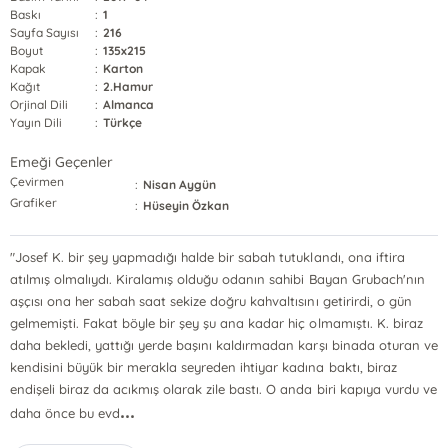
Baskı
:
1
Sayfa Sayısı
:
216
Boyut
:
135x215
Kapak
:
Karton
Kağıt
:
2.Hamur
Orjinal Dili
:
Almanca
Yayın Dili
:
Türkçe
Emeği Geçenler
Çevirmen
:
Nisan Aygün
Grafiker
:
Hüseyin Özkan
"Josef K. bir şey yapmadığı halde bir sabah tutuklandı, ona iftira
atılmış olmalıydı. Kiralamış olduğu odanın sahibi Bayan Grubach'nın
aşçısı ona her sabah saat sekize doğ­ru kahvaltısını getirirdi, o gün
gelmemişti. Fakat böyle bir şey şu ana kadar hiç olmamıştı. K. biraz
daha bekle­di, yattığı yerde başını kaldırmadan karşı binada oturan ve
kendisini büyük bir merakla seyreden ihtiyar ka­dına baktı, biraz
endişeli biraz da acıkmış olarak zile bastı. O anda biri kapıya vurdu ve
...
daha önce bu evd