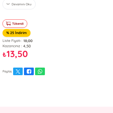
Devamını Oku
Tükendi
% 25 İndirim
18,00
Liste Fiyatı :
4,50
Kazancınız :
13,50
₺
Paylaş