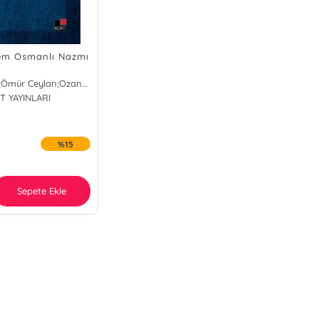
em Osmanlı Nazmı
Muhsin Macit;Ömür Ceylan;Ozan Yılmaz
T YAYINLARI
hsin Macit
an Yılmaz
ür Ceylan
%15
Sepete Ekle