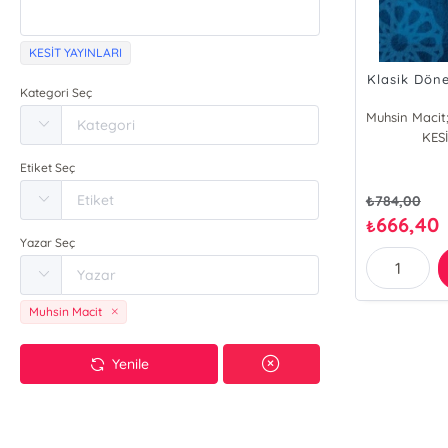
KESİT YAYINLARI
Klasik Dön
Kategori Seç
KESİ
Mu
Oz
Etiket Seç
Öm
₺
784,00
666,40
₺
Yazar Seç
Muhsin Macit
Yenile