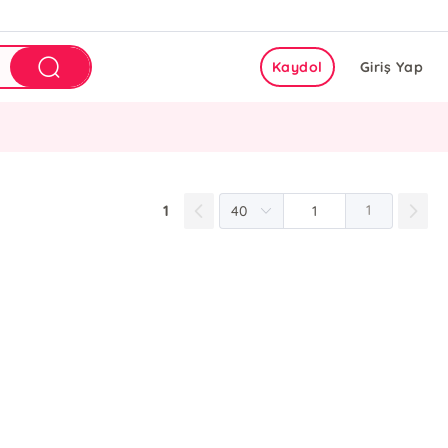
Kaydol
Giriş Yap
1
1