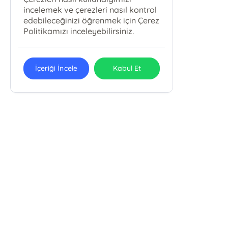
incelemek ve çerezleri nasıl kontrol
edebileceğinizi öğrenmek için Çerez
Politikamızı inceleyebilirsiniz.
İçeriği İncele
Kabul Et
Karbey Yayıncılık Eğitim Ve
Danışmanlık Hizmetleri San. Tic. Ltd.
Şti.