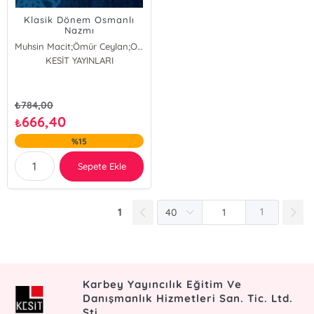
Klasik Dönem Osmanlı
Nazmı
Muhsin Macit;Ömür Ceylan;Ozan Yılmaz
KESİT YAYINLARI
Muhsin Macit
Ozan Yılmaz
Ömür Ceylan
₺
784,00
666,40
₺
%15
Sepete Ekle
1
1
Karbey Yayıncılık Eğitim Ve
Danışmanlık Hizmetleri San. Tic. Ltd.
Şti.