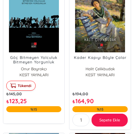
Göç Bitmeyen Yolculuk
Kader Kapıyı Böyle Çalar
Bitmeyen Yorgunluk
Onur Bayrakçı
Halit Çelikbudak
KESİT YAYINLARI
KESİT YAYINLARI
Tükendi
₺
145,00
₺
194,00
123,25
164,90
₺
₺
%15
%15
Sepete Ekle