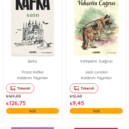
Şato
Vahşetin Çağrısı
Franz Kafka
Jack London
Kaldırım Yayınları
Kaldırım Yayınları
Tükendi
Tükendi
₺
169,00
₺
12,60
126,75
9,45
₺
₺
%25
%25