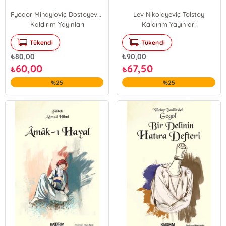
Fyodor Mihayloviç Dostoyevski
Lev Nikolayeviç Tolstoy
Kaldırım Yayınları
Kaldırım Yayınları
Tükendi
Tükendi
₺
80,00
₺
90,00
60,00
67,50
₺
₺
%25
%25