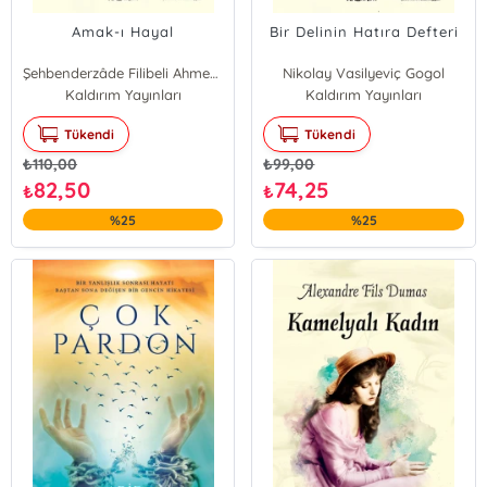
Amak-ı Hayal
Bir Delinin Hatıra Defteri
Şehbenderzâde Filibeli Ahmed Hilmi
Nikolay Vasilyeviç Gogol
Kaldırım Yayınları
Kaldırım Yayınları
Tükendi
Tükendi
₺
110,00
₺
99,00
82,50
74,25
₺
₺
%25
%25