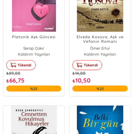
Platonik Aşk Güncesi
Elveda Kosova; Aşk ve
Vefanın Romanı
Serap Çakır
Ömer Ertur
Kaldırım Yayınları
Kaldırım Yayınları
Tükendi
Tükendi
₺
89,00
₺
14,00
66,75
10,50
₺
₺
%25
%25