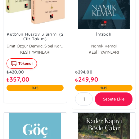
Kutb'un Husrav u Şirin'i (2
İntibah
Cilt Takım)
Ümit Özgür Demirci;Sibel Karslı
Namık Kemal
KESİT YAYINLARI
KESİT YAYINLARI
Tükendi
₺
420,00
₺
294,00
357,00
249,90
₺
₺
%15
%15
Sepete Ekle