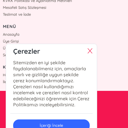
KVKK Politikası ve Aydınlatma Metinleri
Mesafeli Satış Sözleşmesi
Teslimat ve İade
MENÜ
Anasayfa
Üye Girişi
Üye Ol
Çerezler
Sepetim
Sitemizden en iyi şekilde
KURUMSAL
faydalanabilmeniz için, amaçlarla
sınırlı ve gizliliğe uygun şekilde
Hakkımızda
çerez konumlandırmaktayız.
İletişim
Çerezleri nasıl kullandığımızı
incelemek ve çerezleri nasıl kontrol
edebileceğinizi öğrenmek için Çerez
kesit@kesityayinlari.com
Politikamızı inceleyebilirsiniz.
0212 703 12 88
İçeriği İncele