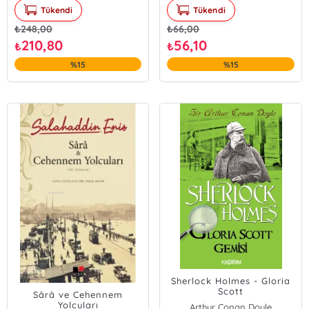
Tükendi
Tükendi
₺
248,00
₺
66,00
210,80
56,10
₺
₺
%15
%15
Sherlock Holmes - Gloria
Scott
Sârâ ve Cehennem
Yolcuları
Arthur Conan Doyle