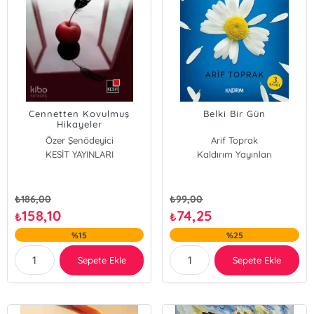
Cennetten Kovulmuş
Belki Bir Gün
Hikayeler
Özer Şenödeyici
Arif Toprak
KESİT YAYINLARI
Kaldırım Yayınları
₺
186,00
₺
99,00
158,10
74,25
₺
₺
%15
%25
Sepete Ekle
Sepete Ekle