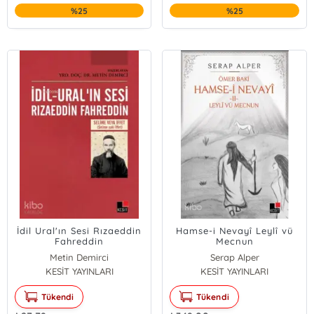
%25
%25
İdil Ural'ın Sesi Rızaeddin
Hamse-i Nevayî Leylî vü
Fahreddin
Mecnun
Metin Demirci
Serap Alper
KESİT YAYINLARI
KESİT YAYINLARI
Tükendi
Tükendi