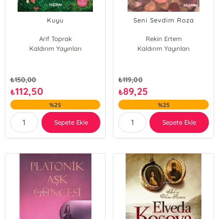
Kuyu
Seni Sevdim Roza
Arif Toprak
Rekin Ertem
Kaldırım Yayınları
Kaldırım Yayınları
₺
150,00
₺
119,00
112,50
89,25
₺
₺
%25
%25
Sepete Ekle
Sepete Ekle