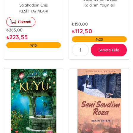
Salahaddin Enis
Kaldırım Yayınları
KESİT YAYINLARI
Tükendi
₺
150,00
₺
263,00
112,50
₺
223,55
₺
%25
%15
Sepete Ekle