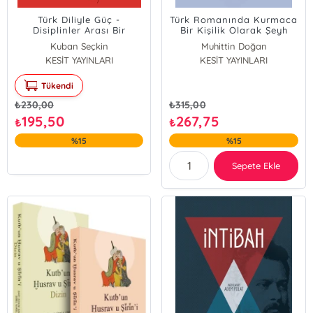
Türk Diliyle Güç -
Türk Romanında Kurmaca
Disiplinler Arası Bir
Bir Kişilik Olarak Şeyh
Çalışma-
Bedreddin
Kuban Seçkin
Muhittin Doğan
YUSUF GÖKKAPLAN
KESİT YAYINLARI
KESİT YAYINLARI
Tükendi
₺
230,00
₺
315,00
195,50
267,75
₺
₺
%15
%15
Sepete Ekle