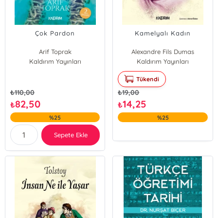
Çok Pardon
Kamelyalı Kadın
Arif Toprak
Alexandre Fils Dumas
Kaldırım Yayınları
Kaldırım Yayınları
Tükendi
₺
110,00
₺
19,00
82,50
14,25
₺
₺
%25
%25
Sepete Ekle