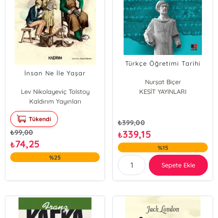
Türkçe Öğretimi Tarihi
İnsan Ne İle Yaşar
Nurşat Biçer
Lev Nikolayeviç Tolstoy
KESİT YAYINLARI
Kaldırım Yayınları
Tükendi
₺
399,00
₺
99,00
339,15
₺
74,25
₺
%15
%25
Sepete Ekle