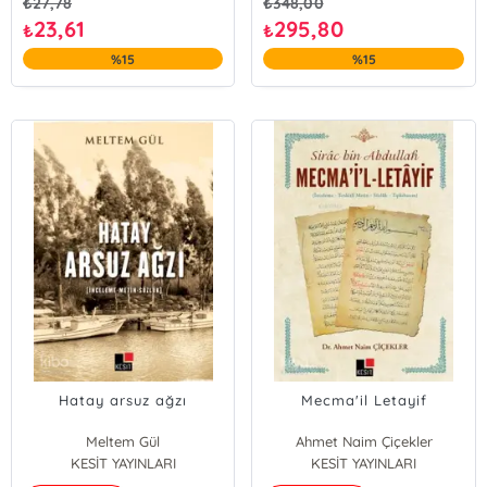
₺
27,78
₺
348,00
23,61
295,80
₺
₺
%15
%15
Hatay arsuz ağzı
Mecma'il Letayif
Meltem Gül
Ahmet Naim Çiçekler
KESİT YAYINLARI
KESİT YAYINLARI