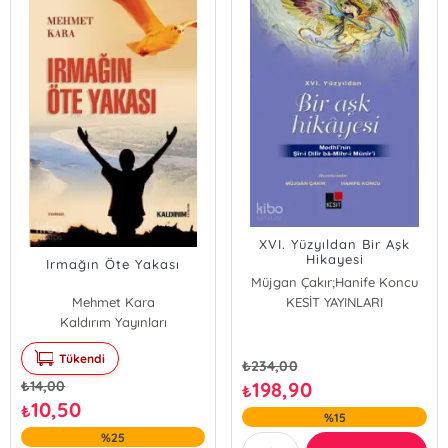
XVI. Yüzyıldan Bir Aşk
Hikayesi
Irmağın Öte Yakası
Müjgan Çakır;Hanife Koncu
Mehmet Kara
KESİT YAYINLARI
Müjgan Çakır
Kaldırım Yayınları
Hanife Koncu
Tükendi
₺
234,00
₺
14,00
198,90
₺
10,50
₺
%15
%25