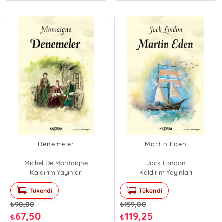
Denemeler
Martin Eden
Michel De Montaigne
Jack London
Kaldırım Yayınları
Kaldırım Yayınları
Tükendi
Tükendi
₺
90,00
₺
159,00
67,50
119,25
₺
₺