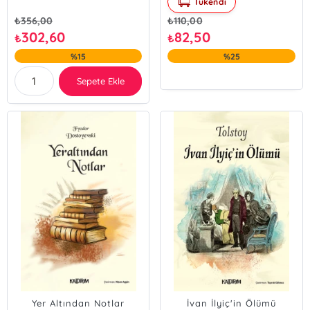
Tükendi
₺
356,00
₺
110,00
302,60
82,50
₺
₺
%15
%25
Sepete Ekle
Yer Altından Notlar
İvan İlyiç'in Ölümü