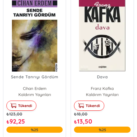
Sende Tanrıyı Gördüm
Dava
Cihan Erdem
Franz Kafka
Kaldırım Yayınları
Kaldırım Yayınları
Tükendi
Tükendi
₺
123,00
₺
18,00
92,25
13,50
₺
₺
%25
%25